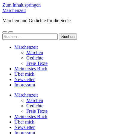
Zum Inhalt springen
Märchenzeit
Märchen und Gedichte für die Seele
Mobile-
Suchfeld
Suchen
Menü
ein-/ausblenden
nach:
ein-/ausblenden
Märchenzeit
Märchen
Gedichte
Freie Texte
Mein erstes Buch
Über mich
Newsletter
Impressum
Märchenzeit
Märchen
Gedichte
Freie Texte
Mein erstes Buch
Über mich
Newsletter
Impressum