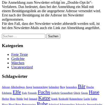
Die Anmeldung zum Newsletter erfolgt im „Double-Opt-In“-
Verfahren. Das bedeutet, dass bei der Anmeldung ein Mail mit
einem Bestätigungslink an die angegebene Adresse versendet wird.
Erst nach der Bestätigung ist die Adresse im Newsletter
aufgenommen.
Für den Fall, dass der Newsletter wieder abbestellt werden soll, ist
bei den Newsletter-Mails auch ein Link zur Abmeldung angeführt.
Suchen
nach:
Kategorien
Freie Texte
Gedichte
Märchen
Uncategorized
Schlagwörter
Bär
Advent
Allerheiligen
Angst
beeinträchtigt
behindert
Berg
besonders
Drache
Elfe
Fuchs
Hase
Edelstein
Eule
Freunde
Gedicht
Gesundheit
Glück
Gnom
Katze
Herbst
Hexe
Höhle
Igel
Jemand
krank
Krokodil
Kräuterhexe
Lachs
Liebe
Ruhe
Maus
Pferd
Reise
Rettungsring
Schicksal
Schmetterling
Schnecke
Sternenkinder