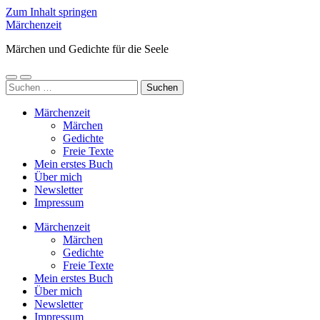
Zum Inhalt springen
Märchenzeit
Märchen und Gedichte für die Seele
Mobile-
Suchfeld
Suchen
Menü
ein-/ausblenden
nach:
ein-/ausblenden
Märchenzeit
Märchen
Gedichte
Freie Texte
Mein erstes Buch
Über mich
Newsletter
Impressum
Märchenzeit
Märchen
Gedichte
Freie Texte
Mein erstes Buch
Über mich
Newsletter
Impressum