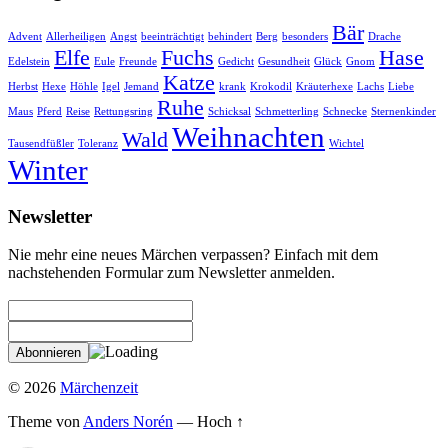
Bär
Advent
Allerheiligen
Angst
beeinträchtigt
behindert
Berg
besonders
Drache
Elfe
Fuchs
Hase
Edelstein
Eule
Freunde
Gedicht
Gesundheit
Glück
Gnom
Katze
Herbst
Hexe
Höhle
Igel
Jemand
krank
Krokodil
Kräuterhexe
Lachs
Liebe
Ruhe
Maus
Pferd
Reise
Rettungsring
Schicksal
Schmetterling
Schnecke
Sternenkinder
Weihnachten
Wald
Tausendfüßler
Toleranz
Wichtel
Winter
Newsletter
Nie mehr eine neues Märchen verpassen? Einfach mit dem
nachstehenden Formular zum Newsletter anmelden.
© 2026
Märchenzeit
Theme von
Anders Norén
—
Hoch ↑