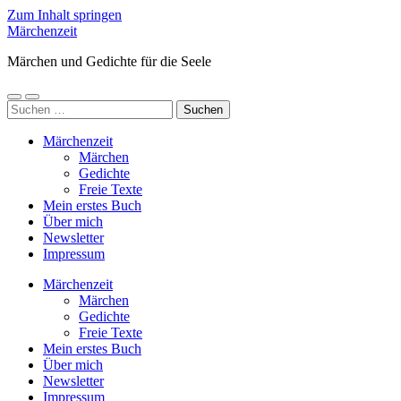
Zum Inhalt springen
Märchenzeit
Märchen und Gedichte für die Seele
Mobile-
Suchfeld
Suchen
Menü
ein-/ausblenden
nach:
ein-/ausblenden
Märchenzeit
Märchen
Gedichte
Freie Texte
Mein erstes Buch
Über mich
Newsletter
Impressum
Märchenzeit
Märchen
Gedichte
Freie Texte
Mein erstes Buch
Über mich
Newsletter
Impressum