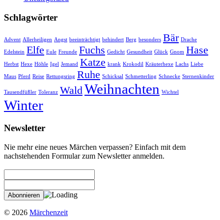
Schlagwörter
Bär
Advent
Allerheiligen
Angst
beeinträchtigt
behindert
Berg
besonders
Drache
Elfe
Fuchs
Hase
Edelstein
Eule
Freunde
Gedicht
Gesundheit
Glück
Gnom
Katze
Herbst
Hexe
Höhle
Igel
Jemand
krank
Krokodil
Kräuterhexe
Lachs
Liebe
Ruhe
Maus
Pferd
Reise
Rettungsring
Schicksal
Schmetterling
Schnecke
Sternenkinder
Weihnachten
Wald
Tausendfüßler
Toleranz
Wichtel
Winter
Newsletter
Nie mehr eine neues Märchen verpassen? Einfach mit dem
nachstehenden Formular zum Newsletter anmelden.
© 2026
Märchenzeit