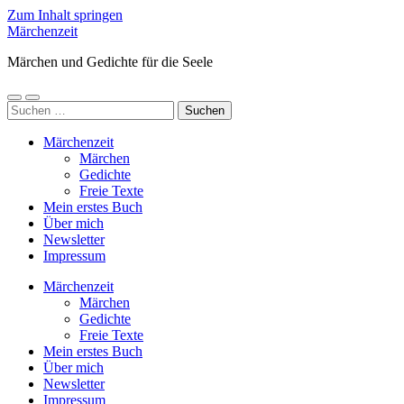
Zum Inhalt springen
Märchenzeit
Märchen und Gedichte für die Seele
Mobile-
Suchfeld
Suchen
Menü
ein-/ausblenden
nach:
ein-/ausblenden
Märchenzeit
Märchen
Gedichte
Freie Texte
Mein erstes Buch
Über mich
Newsletter
Impressum
Märchenzeit
Märchen
Gedichte
Freie Texte
Mein erstes Buch
Über mich
Newsletter
Impressum