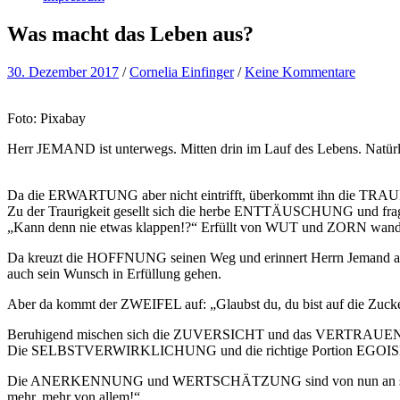
Was macht das Leben aus?
30. Dezember 2017
/
Cornelia Einfinger
/
Keine Kommentare
Foto: Pixabay
Herr JEMAND ist unterwegs. Mitten drin im Lauf des Lebens. Natür
Da die ERWARTUNG aber nicht eintrifft, überkommt ihn die TR
Zu der Traurigkeit gesellt sich die herbe ENTTÄUSCHUNG und frag
„Kann denn nie etwas klappen!?“ Erfüllt von WUT und ZORN wandert 
Da kreuzt die HOFFNUNG seinen Weg und erinnert Herrn Jemand 
auch sein Wunsch in Erfüllung gehen.
Aber da kommt der ZWEIFEL auf: „Glaubst du, du bist auf die Zucke
Beruhigend mischen sich die ZUVERSICHT und das VERTRAUEN in
Die SELBSTVERWIRKLICHUNG und die richtige Portion EGOISM
Die ANERKENNUNG und WERTSCHÄTZUNG sind von nun an seine Wegbe
mehr, mehr von allem!“