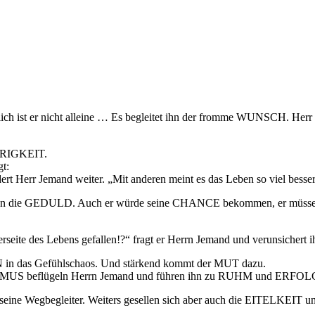
lich ist er nicht alleine … Es begleitet ihn der fromme WUNSCH. He
AURIGKEIT.
t:
Herr Jemand weiter. „Mit anderen meint es das Leben so viel besser.
an die GEDULD. Auch er würde seine CHANCE bekommen, er müsse s
rseite des Lebens gefallen!?“ fragt er Herrn Jemand und verunsicher
 das Gefühlschaos. Und stärkend kommt der MUT dazu.
US beflügeln Herrn Jemand und führen ihn zu RUHM und ERFOL
gleiter. Weiters gesellen sich aber auch die EITELKEIT und der