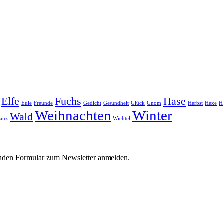
Elfe
Fuchs
Hase
Eule
Freunde
Gedicht
Gesundheit
Glück
Gnom
Herbst
Hexe
H
Weihnachten
Winter
Wald
ranz
Wichtel
nden Formular zum Newsletter anmelden.