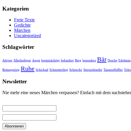
nach:
Kategorien
Freie Texte
Gedichte
Märchen
Uncategorized
Schlagwörter
Bär
Advent
Allerheiligen
Angst
beeinträchtigt
behindert
Berg
besonders
Drache
Edelstein
Ruhe
Rettungsring
Schicksal
Schmetterling
Schnecke
Sternenkinder
Tausendfüßler
Tole
Newsletter
Nie mehr eine neues Märchen verpassen? Einfach mit dem nachstehe