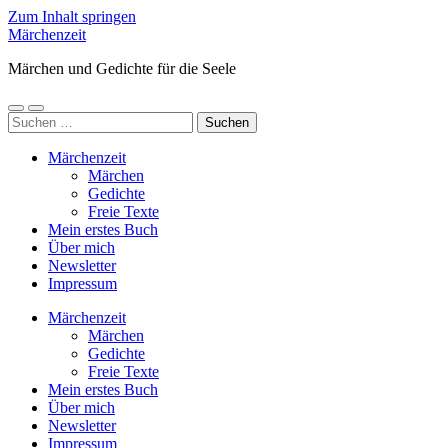
Zum Inhalt springen
Märchenzeit
Märchen und Gedichte für die Seele
Mobile-
Suchfeld
Suchen
Menü
ein-/ausblenden
nach:
ein-/ausblenden
Märchenzeit
Märchen
Gedichte
Freie Texte
Mein erstes Buch
Über mich
Newsletter
Impressum
Märchenzeit
Märchen
Gedichte
Freie Texte
Mein erstes Buch
Über mich
Newsletter
Impressum