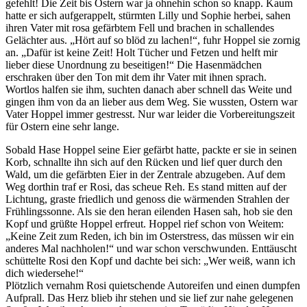
gefehlt! Die Zeit bis Ostern war ja ohnehin schon so knapp. Kaum
hatte er sich aufgerappelt, stürmten Lilly und Sophie herbei, sahen
ihren Vater mit rosa gefärbtem Fell und brachen in schallendes
Gelächter aus. „Hört auf so blöd zu lachen!“, fuhr Hoppel sie zornig
an. „Dafür ist keine Zeit! Holt Tücher und Fetzen und helft mir
lieber diese Unordnung zu beseitigen!“ Die Hasenmädchen
erschraken über den Ton mit dem ihr Vater mit ihnen sprach.
Wortlos halfen sie ihm, suchten danach aber schnell das Weite und
gingen ihm von da an lieber aus dem Weg. Sie wussten, Ostern war
Vater Hoppel immer gestresst. Nur war leider die Vorbereitungszeit
für Ostern eine sehr lange.
Sobald Hase Hoppel seine Eier gefärbt hatte, packte er sie in seinen
Korb, schnallte ihn sich auf den Rücken und lief quer durch den
Wald, um die gefärbten Eier in der Zentrale abzugeben. Auf dem
Weg dorthin traf er Rosi, das scheue Reh. Es stand mitten auf der
Lichtung, graste friedlich und genoss die wärmenden Strahlen der
Frühlingssonne. Als sie den heran eilenden Hasen sah, hob sie den
Kopf und grüßte Hoppel erfreut. Hoppel rief schon von Weitem:
„Keine Zeit zum Reden, ich bin im Osterstress, das müssen wir ein
anderes Mal nachholen!“ und war schon verschwunden. Enttäuscht
schüttelte Rosi den Kopf und dachte bei sich: „Wer weiß, wann ich
dich wiedersehe!“
Plötzlich vernahm Rosi quietschende Autoreifen und einen dumpfen
Aufprall. Das Herz blieb ihr stehen und sie lief zur nahe gelegenen