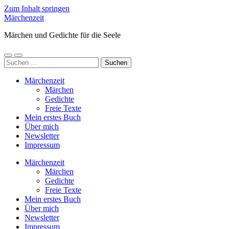
Zum Inhalt springen
Märchenzeit
Märchen und Gedichte für die Seele
Mobile-
Suchfeld
Suchen
Menü
ein-/ausblenden
nach:
ein-/ausblenden
Märchenzeit
Märchen
Gedichte
Freie Texte
Mein erstes Buch
Über mich
Newsletter
Impressum
Märchenzeit
Märchen
Gedichte
Freie Texte
Mein erstes Buch
Über mich
Newsletter
Impressum