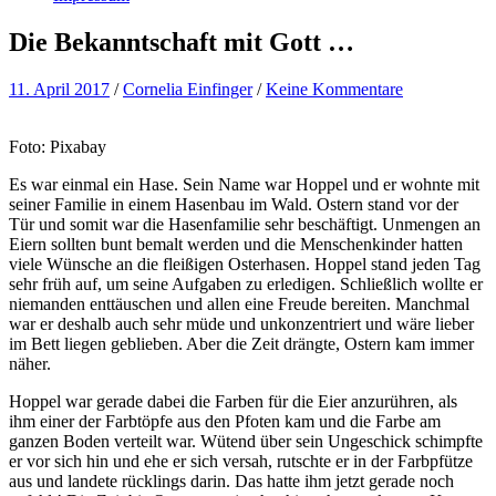
Die Bekanntschaft mit Gott …
11. April 2017
/
Cornelia Einfinger
/
Keine Kommentare
Foto: Pixabay
Es war einmal ein Hase. Sein Name war Hoppel und er wohnte mit
seiner Familie in einem Hasenbau im Wald. Ostern stand vor der
Tür und somit war die Hasenfamilie sehr beschäftigt. Unmengen an
Eiern sollten bunt bemalt werden und die Menschenkinder hatten
viele Wünsche an die fleißigen Osterhasen. Hoppel stand jeden Tag
sehr früh auf, um seine Aufgaben zu erledigen. Schließlich wollte er
niemanden enttäuschen und allen eine Freude bereiten. Manchmal
war er deshalb auch sehr müde und unkonzentriert und wäre lieber
im Bett liegen geblieben. Aber die Zeit drängte, Ostern kam immer
näher.
Hoppel war gerade dabei die Farben für die Eier anzurühren, als
ihm einer der Farbtöpfe aus den Pfoten kam und die Farbe am
ganzen Boden verteilt war. Wütend über sein Ungeschick schimpfte
er vor sich hin und ehe er sich versah, rutschte er in der Farbpfütze
aus und landete rücklings darin. Das hatte ihm jetzt gerade noch