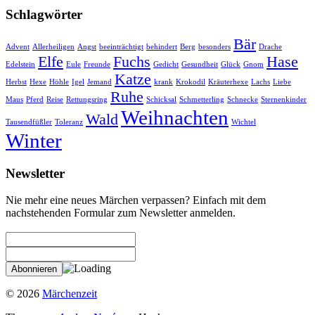
Schlagwörter
Bär
Advent
Allerheiligen
Angst
beeinträchtigt
behindert
Berg
besonders
Drache
Elfe
Fuchs
Hase
Edelstein
Eule
Freunde
Gedicht
Gesundheit
Glück
Gnom
Katze
Herbst
Hexe
Höhle
Igel
Jemand
krank
Krokodil
Kräuterhexe
Lachs
Liebe
Ruhe
Maus
Pferd
Reise
Rettungsring
Schicksal
Schmetterling
Schnecke
Sternenkinder
Weihnachten
Wald
Tausendfüßler
Toleranz
Wichtel
Winter
Newsletter
Nie mehr eine neues Märchen verpassen? Einfach mit dem
nachstehenden Formular zum Newsletter anmelden.
© 2026
Märchenzeit