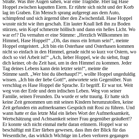
Straße. Was ihre Augen sahen, war eine Tragödie. Hier lag Hase
Hoppel zwischen kaputten Eiern. Er rührte sich nicht und der Korb
lag im Graben. Ein Mensch sprang aufgeregt aus dem Auto,
schimpfend und sich ärgernd über den Zwischenfall. Hase Hoppel
wusste nicht wie ihm geschah. Ein lauter Knall ließ ihn zu Boden
stürzen, sein Kopf schmerzte höllisch und dann ein helles Licht. Wo
war er!? Da vernahm er eine Stimme: „Herzlich Willkommen im
Himmel, Hase Hoppel!“ „Oh, das muss ein Irrtum sein!“, meinte
Hoppel entgeistert. „Ich bin ein Osterhase und Osterhasen kommen
nicht so einfach in den Himmel, gerade nicht so kurz vor Ostern, wo
doch so viel Arbeit ist!“ „Ach, lieber Hoppel, wie du siehst, fragt
dich keiner, ob du Zeit hast, um in den Himmel zu kommen. Jeder
Tag deines Lebens kann dein letzter sein!“, meinte die
Stimme sanft. „Wer bist du überhaupt!?“, wollte Hoppel ungeduldig
wissen. „Ich bin der liebe Gott!“, antwortete sein Gegenüber. Nun
verschlug es Hase Hoppel die Sprache. Er begriff. Er war tot. Weit
weg von der Erde und dem irdischen Leben. Weg von seiner
Familie, seinen Freunden. Da wurde er sehr traurig. Er hatte sich
keine Zeit genommen um mit seinen Kindern herumzutollen, keine
Zeit gefunden ein aufmerksames Gespräch mit Rosi zu führen. Und
wann hatte er das letzte Mal ein liebes Wort der Aufmerksamkeit,
Wertschätzung und Achtsamkeit seiner Frau gegenüber geäußert!?
Er konnte sich nicht einmal mehr daran erinnern. Hoppel war so
beschäftigt mit Eier färben gewesen, dass ihm der Blick für das
Wesentliche, das wirklich Wichtige im Leben verloren gegangen