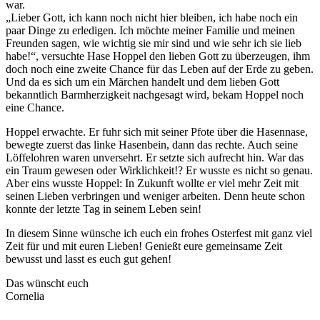
war.
„Lieber Gott, ich kann noch nicht hier bleiben, ich habe noch ein
paar Dinge zu erledigen. Ich möchte meiner Familie und meinen
Freunden sagen, wie wichtig sie mir sind und wie sehr ich sie lieb
habe!“, versuchte Hase Hoppel den lieben Gott zu überzeugen, ihm
doch noch eine zweite Chance für das Leben auf der Erde zu geben.
Und da es sich um ein Märchen handelt und dem lieben Gott
bekanntlich Barmherzigkeit nachgesagt wird, bekam Hoppel noch
eine Chance.
Hoppel erwachte. Er fuhr sich mit seiner Pfote über die Hasennase,
bewegte zuerst das linke Hasenbein, dann das rechte. Auch seine
Löffelohren waren unversehrt. Er setzte sich aufrecht hin. War das
ein Traum gewesen oder Wirklichkeit!? Er wusste es nicht so genau.
Aber eins wusste Hoppel: In Zukunft wollte er viel mehr Zeit mit
seinen Lieben verbringen und weniger arbeiten. Denn heute schon
konnte der letzte Tag in seinem Leben sein!
In diesem Sinne wünsche ich euch ein frohes Osterfest mit ganz viel
Zeit für und mit euren Lieben! Genießt eure gemeinsame Zeit
bewusst und lasst es euch gut gehen!
Das wünscht euch
Cornelia