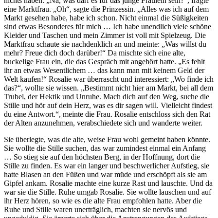
nichts haben. „Na, was darf es für das junge Fräulein sein?“, fragte
eine Marktfrau. „Oh“, sagte die Prinzessin. „Alles was ich auf dem
Markt gesehen habe, habe ich schon. Nicht einmal die Süßigkeiten
sind etwas Besonderes für mich … Ich habe unendlich viele schöne
Kleider und Taschen und mein Zimmer ist voll mit Spielzeug. Die
Marktfrau schaute sie nachdenklich an und meinte: „Was willst du
mehr? Freue dich doch darüber!“ Da mischte sich eine alte,
buckelige Frau ein, die das Gespräch mit angehört hatte. „Es fehlt
ihr an etwas Wesentlichem … das kann man mit keinem Geld der
Welt kaufen!“ Rosalie war überrascht und interessiert: „Wo finde ich
das?“, wollte sie wissen. „Bestimmt nicht hier am Markt, bei all dem
Trubel, der Hektik und Unruhe. Mach dich auf den Weg, suche die
Stille und hör auf dein Herz, was es dir sagen will. Vielleicht findest
du eine Antwort.“, meinte die Frau. Rosalie entschloss sich den Rat
der Alten anzunehmen, verabschiedete sich und wanderte weiter.
Sie überlegte, was die alte, weise Frau wohl gemeint haben könnte.
Sie wollte die Stille suchen, das war zumindest einmal ein Anfang
… So stieg sie auf den höchsten Berg, in der Hoffnung, dort die
Stille zu finden. Es war ein langer und beschwerlicher Aufstieg, sie
hatte Blasen an den Füßen und war müde und erschöpft als sie am
Gipfel ankam. Rosalie machte eine kurze Rast und lauschte. Und da
war sie die Stille. Ruhe umgab Rosalie. Sie wollte lauschen und auf
ihr Herz hören, so wie es die alte Frau empfohlen hatte. Aber die
Ruhe und Stille waren unerträglich, machten sie nervös und