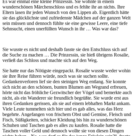
Es war einmal eine kleine Prinzessin. Sie wohnte in einem
wunderschönen Märchenschloss und es fehlte ihr an nichts. Ihre
Eltern lasen ihr jeden Wunsch von den Lippen ab. Eigentlich hätte
sie das glücklichste und zufriedenste Mädchen auf der ganzen Welt
sein müssen und dennoch fühlte sie eine gewisse Leere, eine tiefe
Sehnsucht, einen unerfüllten Wunsch in ihr … Was war das?
Sie wusste es nicht und deshalb fasste sie den Entschluss sich auf
die Suche zu machen … Die Prinzessin, sie hieß übrigens Rosalie,
verließ das Schloss und machte sich auf den Weg.
Sie hatte nur das Nötigste eingepackt. Rosalie wusste weder wohin
sie ihre Reise führen würde, noch was sie suchen sollte.
Gedankenverloren lief sie den steinigen Weg entlang. Sie konnte
sich nicht an den schönen, bunten Blumen am Wegrand erfreuen,
hörte nicht das fröhliche Gezwitscher der Vögel und bemerkte auch
nicht, als ein Wanderer sie freundlich begrüßte. Sie wurde erst aus
ihren Gedanken gerissen, als sie auf einem lebhaften Markt ankam.
Viele Leute tummelten sich hier und es gab alles, was das Herz
begehrte. Angefangen von frischem Obst und Gemüse, Fleisch und
Fisch, Süßigkeiten, schicker Kleidung bis hin zu wunderschönen
Schuhen und Taschen gab es alles zu kaufen. Rosalie hatte die
Taschen voller Geld und dennoch wollte sie von diesen Dingen