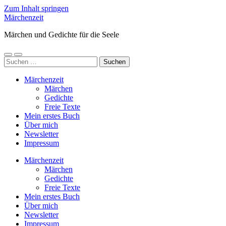
Zum Inhalt springen
Märchenzeit
Märchen und Gedichte für die Seele
Mobile-
Suchfeld
Suchen
Menü
ein-/ausblenden
nach:
ein-/ausblenden
Märchenzeit
Märchen
Gedichte
Freie Texte
Mein erstes Buch
Über mich
Newsletter
Impressum
Märchenzeit
Märchen
Gedichte
Freie Texte
Mein erstes Buch
Über mich
Newsletter
Impressum