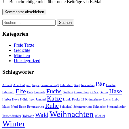
Benachrichtige mich über neue Beiträge via E-Mail.
Suchen
nach:
Kategorien
Freie Texte
Gedichte
Märchen
Uncategorized
Schlagwörter
Bär
Advent
Allerheiligen
Angst
beeinträchtigt
behindert
Berg
besonders
Drache
Elfe
Fuchs
Hase
Edelstein
Eule
Freunde
Gedicht
Gesundheit
Glück
Gnom
Katze
Herbst
Hexe
Höhle
Igel
Jemand
krank
Krokodil
Kräuterhexe
Lachs
Liebe
Ruhe
Maus
Pferd
Reise
Rettungsring
Schicksal
Schmetterling
Schnecke
Sternenkinder
Weihnachten
Wald
Tausendfüßler
Toleranz
Wichtel
Winter