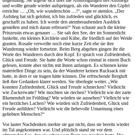
ungeduldig. Sie ärgerte sich über die Anstrengungen des Aufstiegs
und wollte gerade wieder aufspringen, als ein Wanderer den Gipfel
erreichte … „Oh, wie wunderschön …!“, sagte er atemlos. „Der
Aufstieg hat sich gelohnt, ich bin zufrieden und glücklich, es
geschafft zu haben. Ich werde den atemberaubenden Ausblick
genießen und mich daran erfreuen!“ Nun schaute auch die kleine
Prinzessin etwas genauer … Sie sah den See, der im Sonnenlicht
funkelte, ein kleines Kirchlein und Kühe, die friedlich auf der Weide
grasten. Rosalie verweilte noch eine kurze Zeit ehe sie ihre
Wanderung wieder fortsetzte. Beim Berg abgehen gingen ihr die
Worte des Wanderers durch den Kopf. Er sprach von Zufriedenheit,
Glück und Freude. Sie hatte die Worte schon einmal in einem Buch
gelesen, konnte aber nichts mit ihnen anfangen. Es schienen keine
materiellen Dinge zu sein, da der Wanderer keinen Rucksack mit
hatte, in dem er sie tragen hätte können. Die erfrischende Bergluft
ließ ihre Gedanken klarer werden. Sie überlegte weiter. „Wie
konnten Zufriedenheit, Glück und Freude schmecken? Vielleicht
wie Zuckerwatte? Wie mochten sie riechen? Vielleicht wie der zarte
Blumenduft im Frühling? Wie würden sie aussehen? Vielleicht wie
ein herzliches Lachen? Wie würden sich Zufriedenheit, Glück und
Freude anfühlen? Vielleicht wie die liebevolle Umarmung eines
geliebten Menschen?“
Vor lauter Nachdenken merkte sie gar nicht, dass sie bereits wieder
im Tal angekommen war. Und plötzlich stand sie vor dem