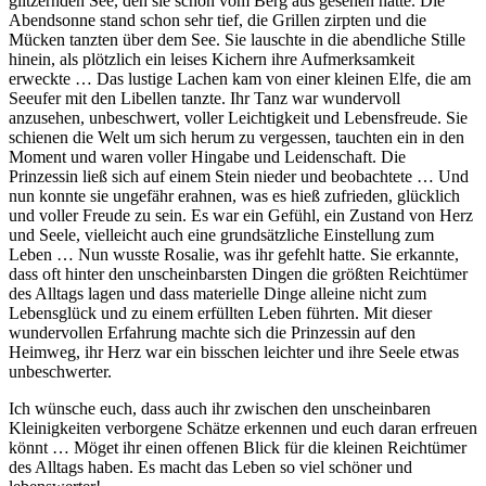
glitzernden See, den sie schon vom Berg aus gesehen hatte. Die
Abendsonne stand schon sehr tief, die Grillen zirpten und die
Mücken tanzten über dem See. Sie lauschte in die abendliche Stille
hinein, als plötzlich ein leises Kichern ihre Aufmerksamkeit
erweckte … Das lustige Lachen kam von einer kleinen Elfe, die am
Seeufer mit den Libellen tanzte. Ihr Tanz war wundervoll
anzusehen, unbeschwert, voller Leichtigkeit und Lebensfreude. Sie
schienen die Welt um sich herum zu vergessen, tauchten ein in den
Moment und waren voller Hingabe und Leidenschaft. Die
Prinzessin ließ sich auf einem Stein nieder und beobachtete … Und
nun konnte sie ungefähr erahnen, was es hieß zufrieden, glücklich
und voller Freude zu sein. Es war ein Gefühl, ein Zustand von Herz
und Seele, vielleicht auch eine grundsätzliche Einstellung zum
Leben … Nun wusste Rosalie, was ihr gefehlt hatte. Sie erkannte,
dass oft hinter den unscheinbarsten Dingen die größten Reichtümer
des Alltags lagen und dass materielle Dinge alleine nicht zum
Lebensglück und zu einem erfüllten Leben führten. Mit dieser
wundervollen Erfahrung machte sich die Prinzessin auf den
Heimweg, ihr Herz war ein bisschen leichter und ihre Seele etwas
unbeschwerter.
Ich wünsche euch, dass auch ihr zwischen den unscheinbaren
Kleinigkeiten verborgene Schätze erkennen und euch daran erfreuen
könnt … Möget ihr einen offenen Blick für die kleinen Reichtümer
des Alltags haben. Es macht das Leben so viel schöner und