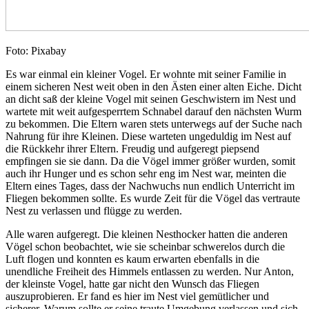
Foto: Pixabay
Es war einmal ein kleiner Vogel. Er wohnte mit seiner Familie in
einem sicheren Nest weit oben in den Ästen einer alten Eiche. Dicht
an dicht saß der kleine Vogel mit seinen Geschwistern im Nest und
wartete mit weit aufgesperrtem Schnabel darauf den nächsten Wurm
zu bekommen. Die Eltern waren stets unterwegs auf der Suche nach
Nahrung für ihre Kleinen. Diese warteten ungeduldig im Nest auf
die Rückkehr ihrer Eltern. Freudig und aufgeregt piepsend
empfingen sie sie dann. Da die Vögel immer größer wurden, somit
auch ihr Hunger und es schon sehr eng im Nest war, meinten die
Eltern eines Tages, dass der Nachwuchs nun endlich Unterricht im
Fliegen bekommen sollte. Es wurde Zeit für die Vögel das vertraute
Nest zu verlassen und flügge zu werden.
Alle waren aufgeregt. Die kleinen Nesthocker hatten die anderen
Vögel schon beobachtet, wie sie scheinbar schwerelos durch die
Luft flogen und konnten es kaum erwarten ebenfalls in die
unendliche Freiheit des Himmels entlassen zu werden. Nur Anton,
der kleinste Vogel, hatte gar nicht den Wunsch das Fliegen
auszuprobieren. Er fand es hier im Nest viel gemütlicher und
sicherer. Warum sollte er seine traute Umgebung verlassen und sich