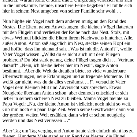
in die unbekannte, fremde, unsichere Ferne begeben? Er fühlte sich
hier in seinem Nest umgeben von seiner Familie sehr wohl …
Nun hüpfte ein Vogel nach dem anderen mutig an den Rand des
Nestes. Die Eltern gaben Anweisungen, die kleinen Vögel flatterten
mit den Flügeln und verließen der Reihe nach das Nest. Stolz, mit
etwas Wehmut blickten die Eltern ihrem Nachwuchs hinterher. Alle,
außer Anton. Anton saß ängstlich im Nest, steckte seinen Kopf ein
und hoffte, dass ihn niemand sah. „Was ist mit dir, Anton!?“, wollte
Vater Vogel wissen. „Willst du es nicht auch mit dem Fliegen
probieren? Du bist stark genug, deine Flügel tragen dich … Vertraue
darauf!“ „Nein, ich bleibe lieber hier im Nest!“, sagte Anton
bestimmt. „Aber die Welt da draußen bietet so viele wunderbare
Überraschungen, neue Erfahrungen und aufregende Momente. Du
weißt gar nicht, was du da alles versäumst …!“, versuchte Vater
Vogel dem Kleinen Mut und Zuversicht zuzusprechen. Etwas
Neugierde überkam Anton schon, aber dennoch entschied er sich
lieber in seinem sicheren Nest zu bleiben. Mama Vogel meinte zu
Papa Vogel: „Na, der kleine Anton ist vielleicht noch nicht so weit.
Gib ihm noch ein paar Tage Zeit. Wenn seine Geschwister dann von
der großen, weiten Welt erzählen, dann wird er schon neugierig
werden und das Nest verlassen …“
Aber Tag um Tag verging und Anton traute sich einfach nicht los zu
fliegen. Hunderte Male stand er am Rand des Nestes, die Flügel