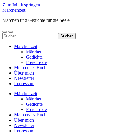
Zum Inhalt springen
Märchenzeit
Märchen und Gedichte für die Seele
Mobile-
Suchfeld
Suchen
Menü
ein-/ausblenden
nach:
ein-/ausblenden
Märchenzeit
Märchen
Gedichte
Freie Texte
Mein erstes Buch
Über mich
Newsletter
Impressum
Märchenzeit
Märchen
Gedichte
Freie Texte
Mein erstes Buch
Über mich
Newsletter
Impressum