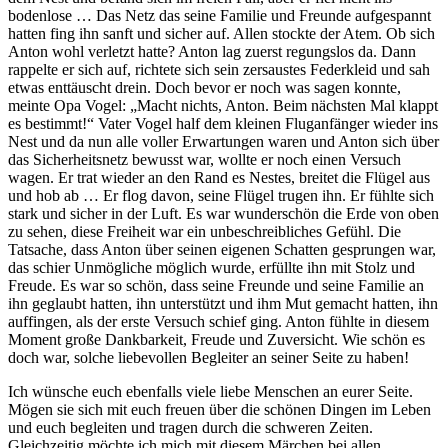
bodenlose … Das Netz das seine Familie und Freunde aufgespannt
hatten fing ihn sanft und sicher auf. Allen stockte der Atem. Ob sich
Anton wohl verletzt hatte? Anton lag zuerst regungslos da. Dann
rappelte er sich auf, richtete sich sein zersaustes Federkleid und sah
etwas enttäuscht drein. Doch bevor er noch was sagen konnte,
meinte Opa Vogel: „Macht nichts, Anton. Beim nächsten Mal klappt
es bestimmt!“ Vater Vogel half dem kleinen Fluganfänger wieder ins
Nest und da nun alle voller Erwartungen waren und Anton sich über
das Sicherheitsnetz bewusst war, wollte er noch einen Versuch
wagen. Er trat wieder an den Rand es Nestes, breitet die Flügel aus
und hob ab … Er flog davon, seine Flügel trugen ihn. Er fühlte sich
stark und sicher in der Luft. Es war wunderschön die Erde von oben
zu sehen, diese Freiheit war ein unbeschreibliches Gefühl. Die
Tatsache, dass Anton über seinen eigenen Schatten gesprungen war,
das schier Unmögliche möglich wurde, erfüllte ihn mit Stolz und
Freude. Es war so schön, dass seine Freunde und seine Familie an
ihn geglaubt hatten, ihn unterstützt und ihm Mut gemacht hatten, ihn
auffingen, als der erste Versuch schief ging. Anton fühlte in diesem
Moment große Dankbarkeit, Freude und Zuversicht. Wie schön es
doch war, solche liebevollen Begleiter an seiner Seite zu haben!
Ich wünsche euch ebenfalls viele liebe Menschen an eurer Seite.
Mögen sie sich mit euch freuen über die schönen Dingen im Leben
und euch begleiten und tragen durch die schweren Zeiten.
Gleichzeitig möchte ich mich mit diesem Märchen bei allen