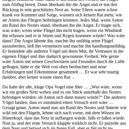
zum Abflug bereit. Dann überkam ihn die Angst und er trat den
Rückzug in sein geschütztes Nest an. Seine Eltern waren schon
krank vor Kummer und Sorge, wussten sich keinen Rat mehr, wie
sie Anton das Fliegen beibringen könnten. Jedes Mal, wenn Anton
am Rand des Nestes stand, überkam ihn die Angst. Er fragte sich,
was wäre, wenn seine Flügel ihn nicht tragen, wenn ein Windstoß
ihn erfassen und er in Sturm und Regen kommen würde? Was wäre
dann? Die Angst lähmte ihn, machte ihn unfähig seine Flügel
auszubreiten, ließ ihn versteinern und machte ihn handlungsunfähig.
Er beneidete alle anderen Vögel um ihren Mut, ihr Vertrauen in die
eigenen Flügel und ihre dadurch gewonnene Freiheit. Wie gerne
wäre Anton mit seinen Geschwistern und Freunden durch die Lüfte
geflogen, hätte er die Welt von oben beobachtet und neue
Erfahrungen und Erkenntnisse gesammelt … Er war sehr traurig
darüber, aber keiner wusste einen Rat …
Da hatte der alte, kluge Opa Vogel eine Idee … „Was wäre, wenn
wir ein großes Netz weben und es ein Stück unterhalb des Nestes
befestigen würden, ob Anton sich dann trauen würde?“ Die anderen
Vögel fanden, dass es zumindest einen Versuch wert wäre …
Gesagt getan. Anton stand nun am Rand des Nestes und flatterte wie
wild mit den Flügeln, lehnte sich nach vorne, mit dem Wissen im
Hinterkopf, dass das Netz in auffangen würde, falls er fallen würde.
Nun ja, und der erste Versuch klappte wirklich nicht. Er purzelte aus
dem Nest und befand sich im freien Fall, aber er fiel nicht ins