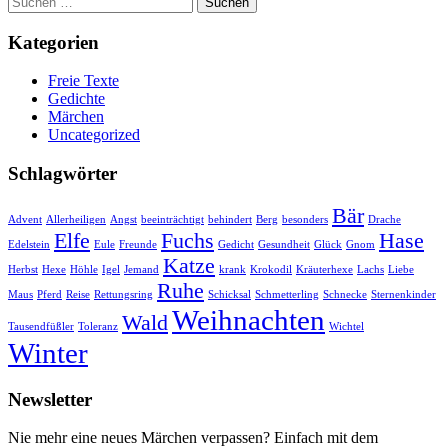
nach:
Kategorien
Freie Texte
Gedichte
Märchen
Uncategorized
Schlagwörter
Bär
Advent
Allerheiligen
Angst
beeinträchtigt
behindert
Berg
besonders
Drache
Elfe
Fuchs
Hase
Edelstein
Eule
Freunde
Gedicht
Gesundheit
Glück
Gnom
Katze
Herbst
Hexe
Höhle
Igel
Jemand
krank
Krokodil
Kräuterhexe
Lachs
Liebe
Ruhe
Maus
Pferd
Reise
Rettungsring
Schicksal
Schmetterling
Schnecke
Sternenkinder
Weihnachten
Wald
Tausendfüßler
Toleranz
Wichtel
Winter
Newsletter
Nie mehr eine neues Märchen verpassen? Einfach mit dem